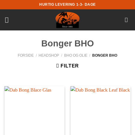
Fortsæt
HURTIG LEVERING 1-3- DAGE
til
indhold
Bonger BHO
FORSIDE
/
HEADSHOP
/
BHO OG OLIE
/
BONGER BHO
FILTER