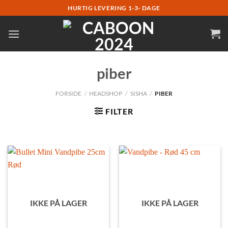
Fortsæt
HURTIG LEVERING 1-3- DAGE
til
indhold
piber
FORSIDE
/
HEADSHOP
/
SISHA
/
PIBER
FILTER
IKKE PÅ LAGER
IKKE PÅ LAGER