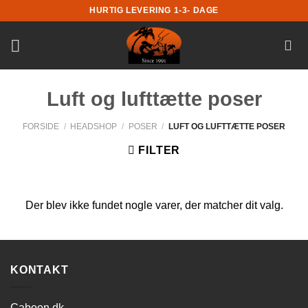
Fortsæt
HURTIG LEVERING 1-3- DAGE
til
indhold
Luft og lufttætte poser
FORSIDE
/
HEADSHOP
/
POSER
/
LUFT OG LUFTTÆTTE POSER
FILTER
Der blev ikke fundet nogle varer, der matcher dit valg.
KONTAKT
Caboon.dk