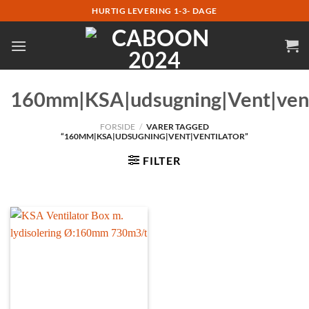
Fortsæt
HURTIG LEVERING 1-3- DAGE
til
indhold
160mm|KSA|udsugning|Vent|vent
FORSIDE
/
VARER TAGGED
“160MM|KSA|UDSUGNING|VENT|VENTILATOR”
FILTER