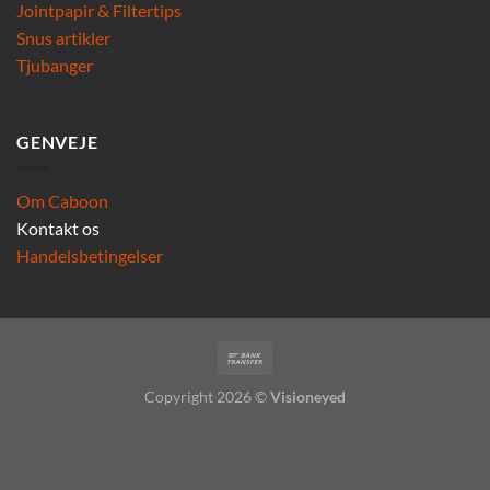
Jointpapir & Filtertips
Snus artikler
Tjubanger
GENVEJE
Om Caboon
Kontakt os
Handelsbetingelser
Copyright 2026 ©
Visioneyed