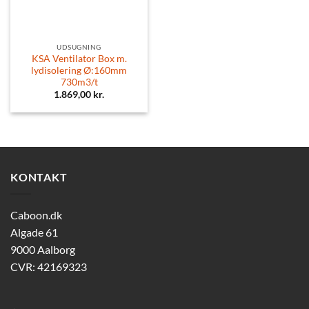
UDSUGNING
KSA Ventilator Box m.
lydisolering Ø:160mm
730m3/t
1.869,00
kr.
KONTAKT
Caboon.dk
Algade 61
9000 Aalborg
CVR: 42169323