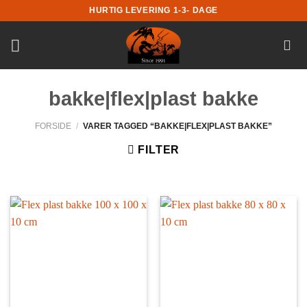
Fortsæt
HURTIG LEVERING 1-3- DAGE
til
indhold
bakke|flex|plast bakke
FORSIDE
/
VARER TAGGED “BAKKE|FLEX|PLAST BAKKE”
FILTER