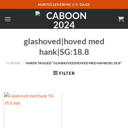
Fortsæt
HURTIG LEVERING 1-3- DAGE
til
indhold
glashoved|hoved med
hank|SG:18.8
FORSIDE
/
VARER TAGGED “GLASHOVED|HOVED MED HANK|SG:18.8”
FILTER