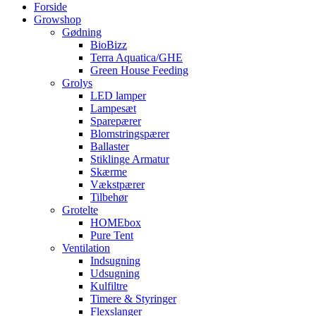
Forside
Growshop
Gødning
BioBizz
Terra Aquatica/GHE
Green House Feeding
Grolys
LED lamper
Lampesæt
Sparepærer
Blomstringspærer
Ballaster
Stiklinge Armatur
Skærme
Vækstpærer
Tilbehør
Grotelte
HOMEbox
Pure Tent
Ventilation
Indsugning
Udsugning
Kulfiltre
Timere & Styringer
Flexslanger