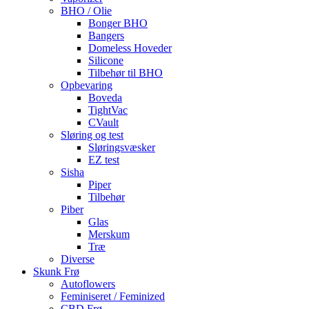
BHO / Olie
Bonger BHO
Bangers
Domeless Hoveder
Silicone
Tilbehør til BHO
Opbevaring
Boveda
TightVac
CVault
Sløring og test
Sløringsvæsker
EZ test
Sisha
Piper
Tilbehør
Piber
Glas
Merskum
Træ
Diverse
Skunk Frø
Autoflowers
Feminiseret / Feminized
CBD Frø