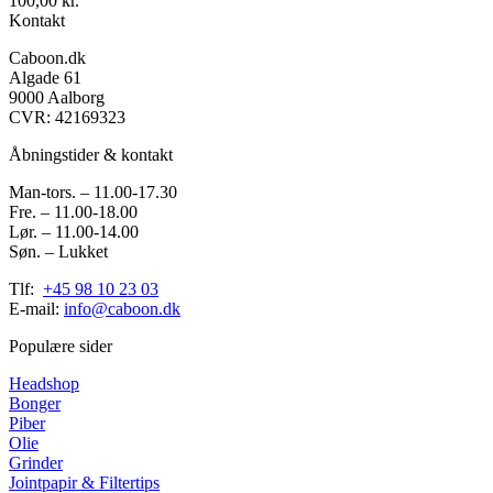
100,00
kr.
Kontakt
Caboon.dk
Algade 61
9000 Aalborg
CVR: 42169323
Åbningstider & kontakt
Man-tors. – 11.00-17.30
Fre. – 11.00-18.00
Lør. – 11.00-14.00
Søn. – Lukket
Tlf:
+45 98 10 23 03
E-mail:
info@caboon.dk
Populære sider
Headshop
Bonger
Piber
Olie
Grinder
Jointpapir & Filtertips