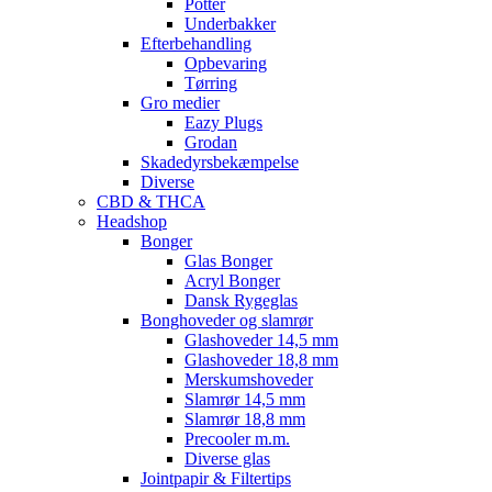
Potter
Underbakker
Efterbehandling
Opbevaring
Tørring
Gro medier
Eazy Plugs
Grodan
Skadedyrsbekæmpelse
Diverse
CBD & THCA
Headshop
Bonger
Glas Bonger
Acryl Bonger
Dansk Rygeglas
Bonghoveder og slamrør
Glashoveder 14,5 mm
Glashoveder 18,8 mm
Merskumshoveder
Slamrør 14,5 mm
Slamrør 18,8 mm
Precooler m.m.
Diverse glas
Jointpapir & Filtertips