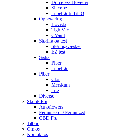
Domeless Hoveder
Silicone
Tilbehør til BHO
Opbevaring
Boveda
TightVac
CVault
Sløring og test
Sløringsvæsker
EZ test
Sisha
Piper
Tilbehør
Piber
Glas
Merskum
Træ
Diverse
Skunk Frø
Autoflowers
Feminiseret / Feminized
CBD Frø
Tilbud
Om os
Kontakt os