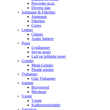
Precooler m.m.
Diverse glas
Jointpapir & Filtertips
Jointpapir
Filtertips
Cones
Lighter
Clipper
Andre lightere
Poser
Lynlåsposer
Stryge poser
Luft og lufttætte poser
Grinder
Metal Grinder
Plastik grinder
Tjubanger
Glas Tjubanger
Jointrør
Bruyererod
Merskum
Vægte
Vægte
Kalibreringslodder
Vaporizer