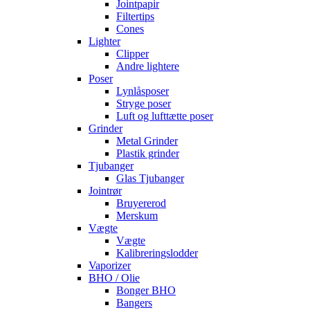
Jointpapir
Filtertips
Cones
Lighter
Clipper
Andre lightere
Poser
Lynlåsposer
Stryge poser
Luft og lufttætte poser
Grinder
Metal Grinder
Plastik grinder
Tjubanger
Glas Tjubanger
Jointrør
Bruyererod
Merskum
Vægte
Vægte
Kalibreringslodder
Vaporizer
BHO / Olie
Bonger BHO
Bangers