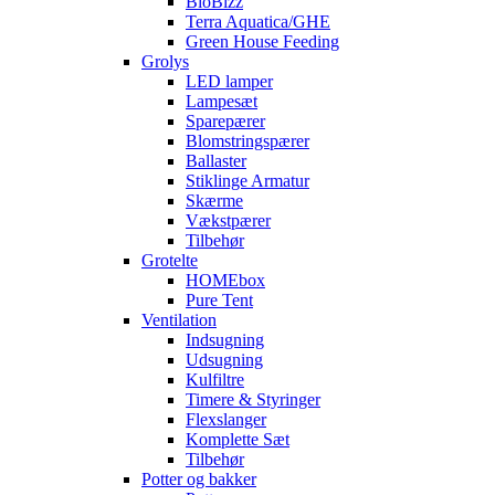
BioBizz
Terra Aquatica/GHE
Green House Feeding
Grolys
LED lamper
Lampesæt
Sparepærer
Blomstringspærer
Ballaster
Stiklinge Armatur
Skærme
Vækstpærer
Tilbehør
Grotelte
HOMEbox
Pure Tent
Ventilation
Indsugning
Udsugning
Kulfiltre
Timere & Styringer
Flexslanger
Komplette Sæt
Tilbehør
Potter og bakker