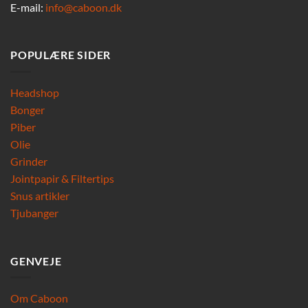
E-mail:
info@caboon.dk
POPULÆRE SIDER
Headshop
Bonger
Piber
Olie
Grinder
Jointpapir & Filtertips
Snus artikler
Tjubanger
GENVEJE
Om Caboon