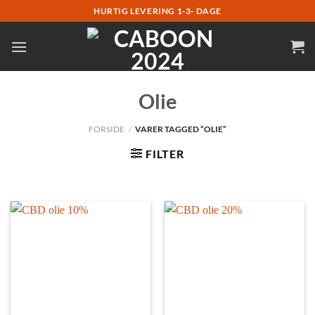
Fortsæt
HURTIG LEVERING 1-3- DAGE
til
indhold
Olie
FORSIDE
/
VARER TAGGED “OLIE”
FILTER