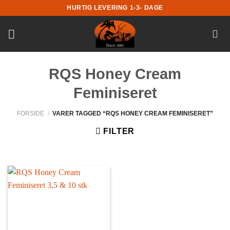
Fortsæt
HURTIG LEVERING 1-3- DAGE
til
indhold
RQS Honey Cream
Feminiseret
FORSIDE
/
VARER TAGGED “RQS HONEY CREAM FEMINISERET”
FILTER