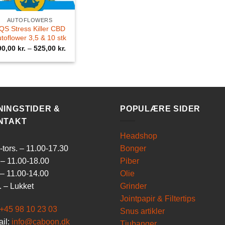
AUTOFLOWERS
QS Stress Killer CBD
toflower 3,5 & 10 stk
90,00
kr.
–
525,00
kr.
NINGSTIDER &
POPULÆRE SIDER
NTAKT
Headshop
tors. – 11.00-17.30
Bonger
 – 11.00-18.00
Piber
 – 11.00-14.00
Olie
 – Lukket
Grinder
Jointpapir & Filtertips
+45 98 10 23 03
Snus artikler
il:
info@caboon.dk
Tjubanger