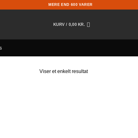
MERE END 600 VARER
KURV /
0,00
KR.
s
Viser et enkelt resultat