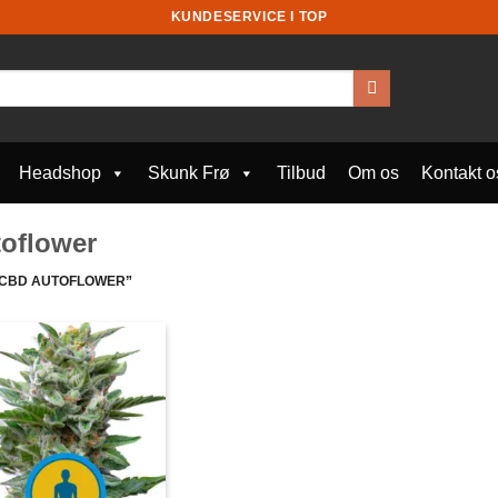
KUNDESERVICE I TOP
Headshop
Skunk Frø
Tilbud
Om os
Kontakt o
toflower
 CBD AUTOFLOWER”