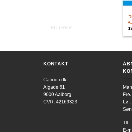
R
Au
FILTRER
1
KONTAKT
ÅB
KO
Caboon.dk
Algade 61
Man-
9000 Aalborg
Fre.
CVR: 42169323
Lør.
Søn.
Tlf:
E-ma