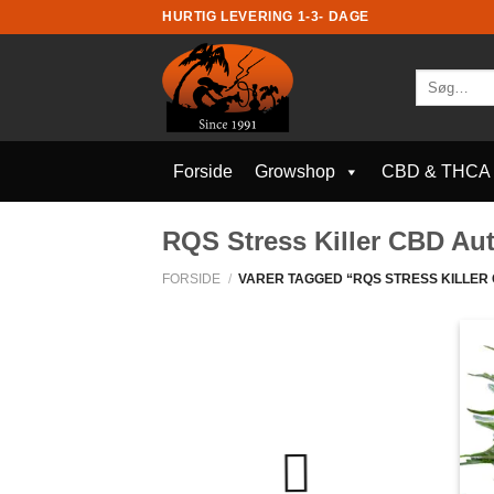
Fortsæt
HURTIG LEVERING 1-3- DAGE
til
indhold
Søg
efter:
Forside
Growshop
CBD & THCA
RQS Stress Killer CBD Au
FORSIDE
/
VARER TAGGED “RQS STRESS KILLER