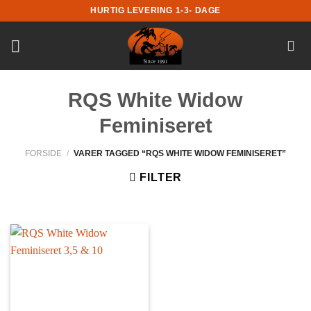
Fortsæt
HURTIG LEVERING 1-3- DAGE
til
indhold
RQS White Widow
Feminiseret
FORSIDE
/
VARER TAGGED “RQS WHITE WIDOW FEMINISERET”
FILTER