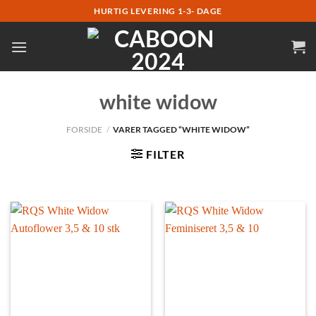
Fortsæt
HURTIG LEVERING 1-3- DAGE
til
indhold
white widow
FORSIDE
/
VARER TAGGED “WHITE WIDOW”
FILTER