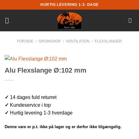
Fortsæt
HURTIG LEVERING 1-3- DAGE
til
indhold
FORSIDE
/
GROWSHOP
/
VENTILATION
/
FLEXSLANGER
Alu Flexslange Ø:102 mm
✓
14 dages fuld returret
✓
Kundeservice i top
✓
Hurtig levering 1-3 hverdage
Denne vare er p.t. ikke på lager og er derfor ikke tilgængelig.