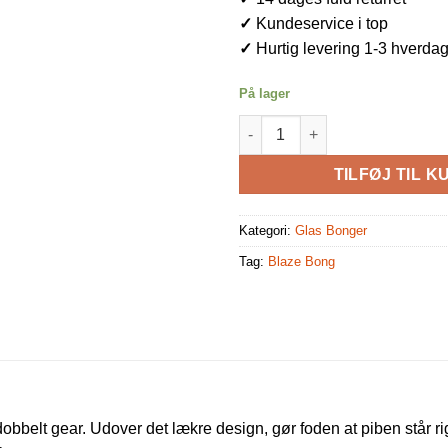
✓
Kundeservice i top
✓
Hurtig levering 1-3 hverda
På lager
Blaze ''Gear'' Grå Metallic Iceb
TILFØJ TIL K
Kategori:
Glas Bonger
Tag:
Blaze Bong
bbelt gear. Udover det lækre design, gør foden at piben står rigt