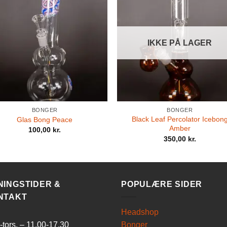
IKKE PÅ LAGER
BONGER
BONGER
Black Leaf Percolator Icebon
Glas Bong Peace
Amber
100,00
kr.
350,00
kr.
NINGSTIDER &
POPULÆRE SIDER
NTAKT
Headshop
tors. – 11.00-17.30
Bonger