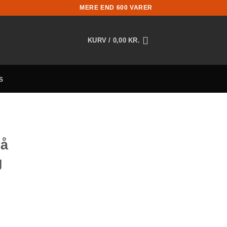
MERE END 600 VARER
KURV /
0,00
KR.
s
rå
g