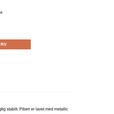
ge
ong antal
URV
ig stabilt. Piben er lavet med metallic