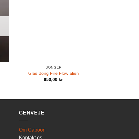
BONGER
g
Glas Bong Fire Flow alien
650,00
kr.
GENVEJE
Om Caboon
Kontakt os