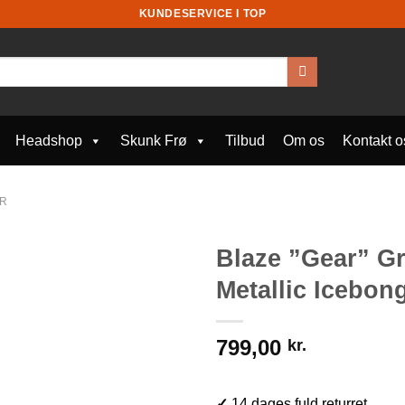
KUNDESERVICE I TOP
Headshop
Skunk Frø
Tilbud
Om os
Kontakt o
R
Blaze ”Gear” G
Metallic Icebon
799,00
kr.
✓
14 dages fuld returret