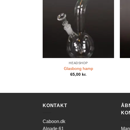
HEADSHOP
Glasbong hamp
65,00
kr.
KONTAKT
ÅB
KO
Caboon.dk
Algade 61
Man-