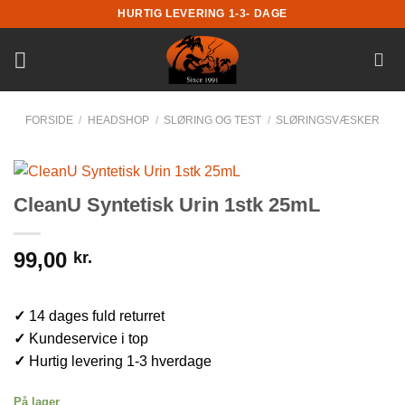
Fortsæt
HURTIG LEVERING 1-3- DAGE
til
indhold
FORSIDE
/
HEADSHOP
/
SLØRING OG TEST
/
SLØRINGSVÆSKER
CleanU Syntetisk Urin 1stk 25mL
99,00
kr.
✓
14 dages fuld returret
✓
Kundeservice i top
✓
Hurtig levering 1-3 hverdage
På lager