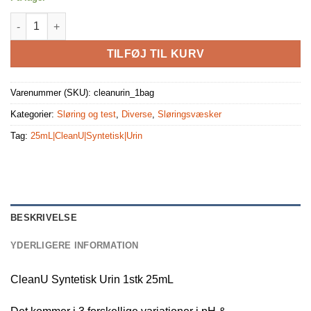
CleanU Syntetisk Urin 1stk 25mL antal
TILFØJ TIL KURV
Varenummer (SKU):
cleanurin_1bag
Kategorier:
Sløring og test
,
Diverse
,
Sløringsvæsker
Tag:
25mL|CleanU|Syntetisk|Urin
BESKRIVELSE
YDERLIGERE INFORMATION
CleanU Syntetisk Urin 1stk 25mL