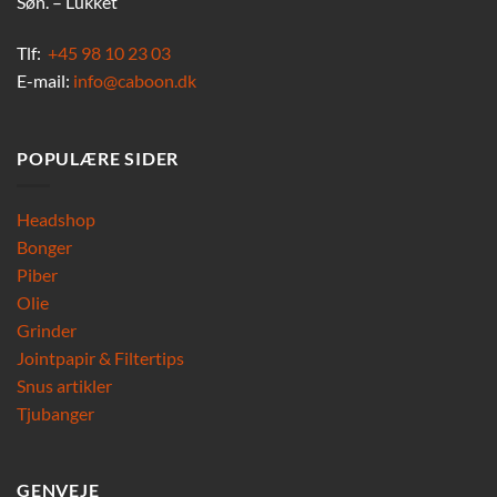
Søn. – Lukket
Tlf:
+45 98 10 23 03
E-mail:
info@caboon.dk
POPULÆRE SIDER
Headshop
Bonger
Piber
Olie
Grinder
Jointpapir & Filtertips
Snus artikler
Tjubanger
GENVEJE