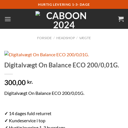
Fortsæt
HURTIG LEVERING 1-3- DAGE
til
indhold
FORSIDE
/
HEADSHOP
/
VÆGTE
Digitalvægt On Balance ECO 200/0,01G.
300,00
kr.
Digitalvægt On Balance ECO 200/0,01G.
✓
14 dages fuld returret
✓
Kundeservice i top
✓
Hurtig levering 1-3 hverdage