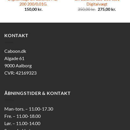
200 200/0,01G.
Digitalvægt
Original
Current
150,00
kr.
350,00
kr.
275,00
kr.
price
price
was:
is:
350,00 kr..
275,00 k
KONTAKT
Caboon.dk
Algade 61
9000 Aalborg
CVR: 42169323
ÅBNINGSTIDER & KONTAKT
Man-tors. – 11.00-17.30
Fre. – 11.00-18.00
Lør. – 11.00-14.00