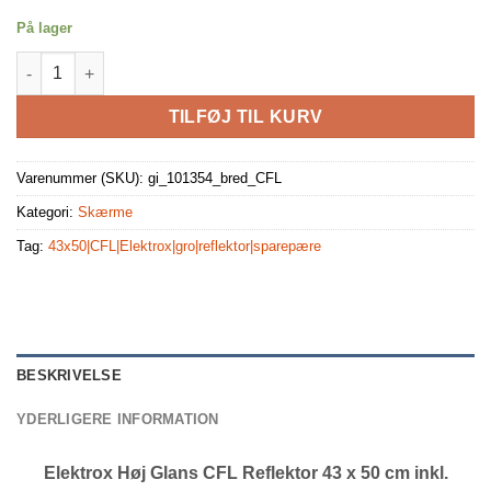
På lager
Elektrox Høj Glans CFL Reflektor 43 x 50 cm inkl. fatning antal
TILFØJ TIL KURV
Varenummer (SKU):
gi_101354_bred_CFL
Kategori:
Skærme
Tag:
43x50|CFL|Elektrox|gro|reflektor|sparepære
BESKRIVELSE
YDERLIGERE INFORMATION
Elektrox Høj Glans CFL Reflektor 43 x 50 cm inkl.