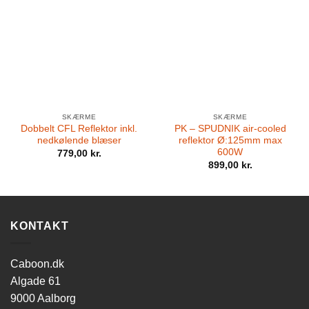
SKÆRME
SKÆRME
Dobbelt CFL Reflektor inkl.
PK – SPUDNIK air-cooled
nedkølende blæser
reflektor Ø:125mm max
600W
779,00
kr.
899,00
kr.
KONTAKT
Caboon.dk
Algade 61
9000 Aalborg