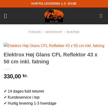
Fortsæt
HURTIG LEVERING 1-3- DAGE
til
indhold
FORSIDE
/
GROWSHOP
/
SKÆRME
Elektrox Høj Glans CFL Reflektor 43 x
50 cm inkl. fatning
330,00
kr.
✓
14 dages fuld returret
✓
Kundeservice i top
✓
Hurtig levering 1-3 hverdage