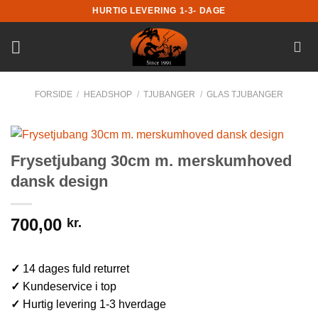
Fortsæt
HURTIG LEVERING 1-3- DAGE
til
indhold
FORSIDE
/
HEADSHOP
/
TJUBANGER
/
GLAS TJUBANGER
Frysetjubang 30cm m. merskumhoved
dansk design
700,00
kr.
✓
14 dages fuld returret
✓
Kundeservice i top
✓
Hurtig levering 1-3 hverdage