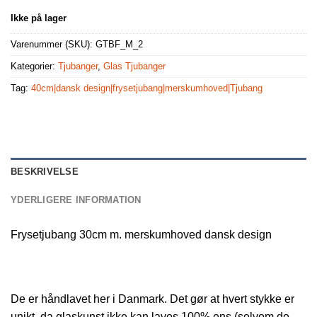
Ikke på lager
Varenummer (SKU):
GTBF_M_2
Kategorier:
Tjubanger
,
Glas Tjubanger
Tag:
40cm|dansk design|frysetjubang|merskumhoved|Tjubang
BESKRIVELSE
YDERLIGERE INFORMATION
Frysetjubang 30cm m. merskumhoved dansk design
De er håndlavet her i Danmark. Det gør at hvert stykke er
unikt, da glaskunst ikke kan laves 100% ens (selvom de