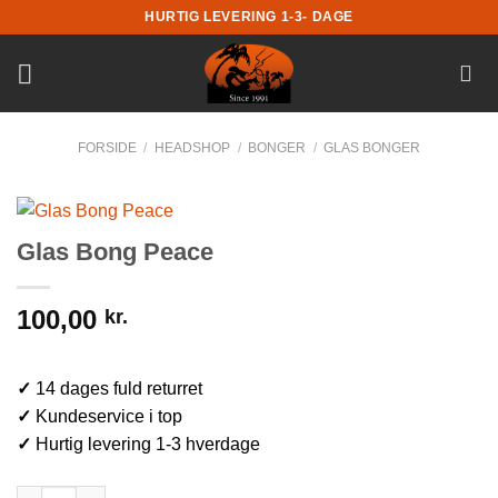
Fortsæt
HURTIG LEVERING 1-3- DAGE
til
indhold
FORSIDE
/
HEADSHOP
/
BONGER
/
GLAS BONGER
Glas Bong Peace
100,00
kr.
✓
14 dages fuld returret
✓
Kundeservice i top
✓
Hurtig levering 1-3 hverdage
Glas Bong Peace antal