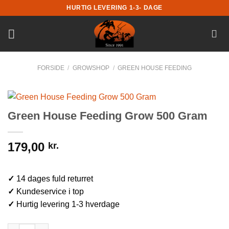
Fortsæt
HURTIG LEVERING 1-3- DAGE
til
indhold
FORSIDE
/
GROWSHOP
/
GREEN HOUSE FEEDING
Green House Feeding Grow 500 Gram
179,00
kr.
✓
14 dages fuld returret
✓
Kundeservice i top
✓
Hurtig levering 1-3 hverdage
Green House Feeding Grow 500 Gram antal