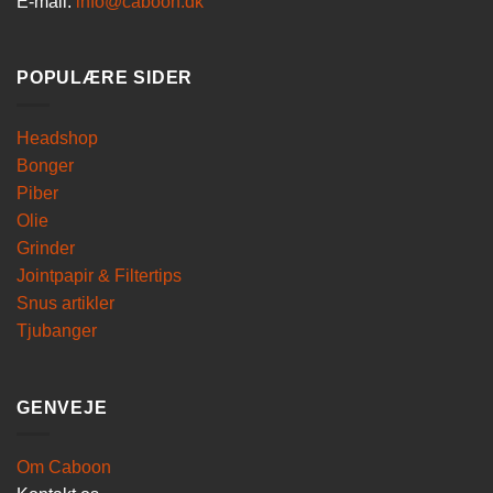
E-mail:
info@caboon.dk
POPULÆRE SIDER
Headshop
Bonger
Piber
Olie
Grinder
Jointpapir & Filtertips
Snus artikler
Tjubanger
GENVEJE
Om Caboon