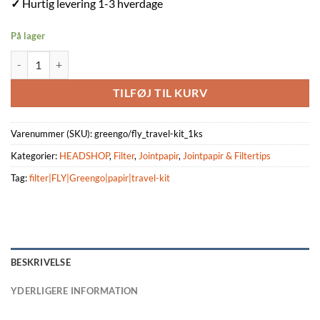
✓
Hurtig levering 1-3 hverdage
På lager
Greengo/FLY: Ready-to-use Tray Set, samlet pakkeløsning, 1 ks antal
TILFØJ TIL KURV
Varenummer (SKU):
greengo/fly_travel-kit_1ks
Kategorier:
HEADSHOP
,
Filter
,
Jointpapir
,
Jointpapir & Filtertips
Tag:
filter|FLY|Greengo|papir|travel-kit
BESKRIVELSE
YDERLIGERE INFORMATION