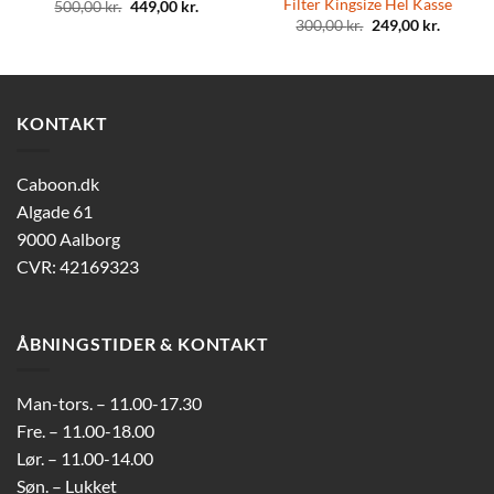
Filter Kingsize Hel Kasse
Original
Current
500,00
kr.
449,00
kr.
price
price
Original
Current
300,00
kr.
249,00
kr.
was:
is:
price
price
500,00 kr..
449,00 kr..
was:
is:
300,00 kr..
249,00 k
KONTAKT
Caboon.dk
Algade 61
9000 Aalborg
CVR: 42169323
ÅBNINGSTIDER & KONTAKT
Man-tors. – 11.00-17.30
Fre. – 11.00-18.00
Lør. – 11.00-14.00
Søn. – Lukket