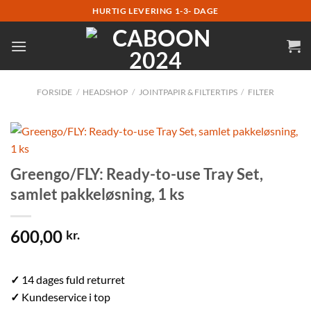
Fortsæt
HURTIG LEVERING 1-3- DAGE
til
indhold
FORSIDE
/
HEADSHOP
/
JOINTPAPIR & FILTERTIPS
/
FILTER
Greengo/FLY: Ready-to-use Tray Set,
samlet pakkeløsning, 1 ks
600,00
kr.
✓
14 dages fuld returret
✓
Kundeservice i top