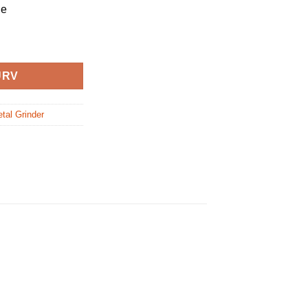
ge
URV
tal Grinder