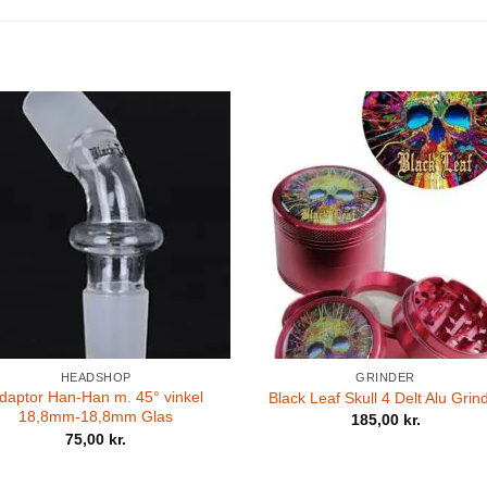
HEADSHOP
GRINDER
daptor Han-Han m. 45° vinkel
Black Leaf Skull 4 Delt Alu Grin
18,8mm-18,8mm Glas
185,00
kr.
75,00
kr.