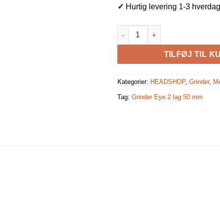
✓
Hurtig levering 1-3 hverda
Grinder Eye 2 lag 50 mm antal
TILFØJ TIL K
Kategorier:
HEADSHOP
,
Grinder
,
Me
Tag:
Grinder Eye 2 lag 50 mm