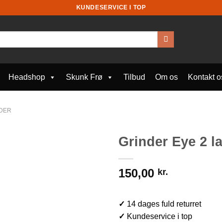
KUNDESERVICE I TOP
Headshop
Skunk Frø
Tilbud
Om os
Kontakt o
DER
Grinder Eye 2 
150,00
kr.
✓
14 dages fuld returret
✓
Kundeservice i top