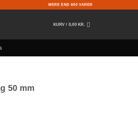
MERE END 600 VARER
KURV /
0,00
KR.
s
lag 50 mm