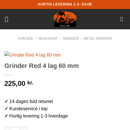
Fortsæt
HURTIG LEVERING 1-3- DAGE
til
indhold
FORSIDE
/
HEADSHOP
/
GRINDER
/
METAL GRINDER
Grinder Red 4 lag 60 mm
225,00
kr.
✓
14 dages fuld returret
✓
Kundeservice i top
✓
Hurtig levering 1-3 hverdage
Grinder Red 4 lag 60 mm antal