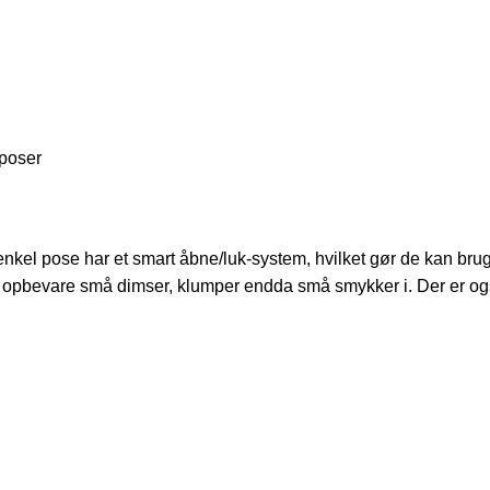
poser
r enkel pose har et smart åbne/luk-system, hvilket gør de kan br
t opbevare små dimser, klumper endda små smykker i. Der er og