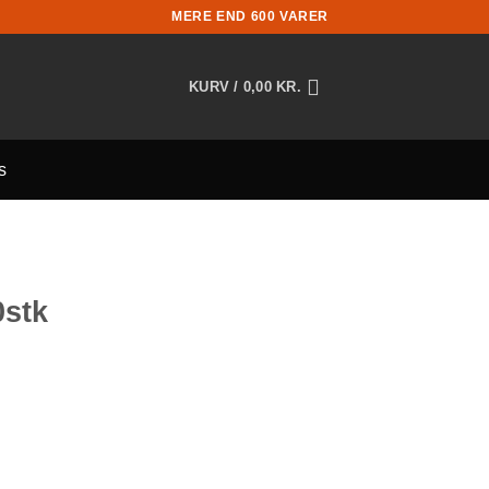
MERE END 600 VARER
KURV /
0,00
KR.
s
0stk