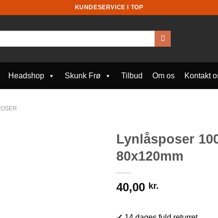
KUNDESERVICE I TOP
Headshop
Skunk Frø
Tilbud
Om os
Kontakt o
POSER
Lynlåsposer 10
80x120mm
40,00
kr.
✓
14 dages fuld returret