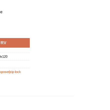
ge
antal
URV
0x120
poser|zip-lock