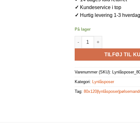
✓
Kundeservice i top
✓
Hurtig levering 1-3 hverda
På lager
Lynlåsposer 100stk 80x120mm 
TILFØJ TIL K
Varenummer (SKU):
Lynlåsposer_8
Kategori:
Lynlåsposer
Tag:
80x120|lynlåsposer|pølsemands