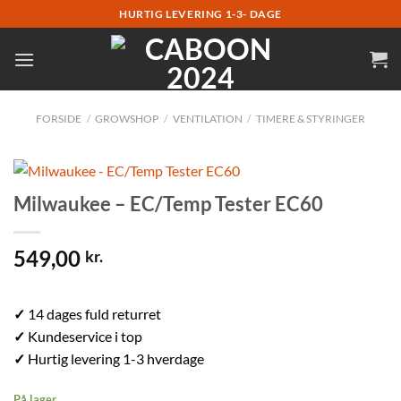
Fortsæt
HURTIG LEVERING 1-3- DAGE
til
indhold
FORSIDE
/
GROWSHOP
/
VENTILATION
/
TIMERE & STYRINGER
Milwaukee – EC/Temp Tester EC60
549,00
kr.
✓
14 dages fuld returret
✓
Kundeservice i top
✓
Hurtig levering 1-3 hverdage
På lager