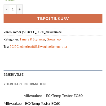
Milwaukee - EC/Temp Tester EC60 antal
TILFØJ TIL KURV
Varenummer (SKU):
EC_EC60_milkwaukee
Kategorier:
Timere & Styringer
,
Growshop
Tag:
EC|EC måler|ec60|Milwaukee|temperatur
BESKRIVELSE
YDERLIGERE INFORMATION
Milwaukee – EC/Temp Tester EC60
Milwaukee – EC/Temp Tester EC60