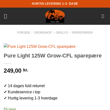
Fortsæt
HURTIG LEVERING 1-3- DAGE
til
indhold
FORSIDE
/
GROWSHOP
/
GROLYS
/
SPAREPÆRER
Pure Light 125W Grow-CFL sparepære
249,00
kr.
✓
14 dages fuld returret
✓
Kundeservice i top
✓
Hurtig levering 1-3 hverdage
På lager