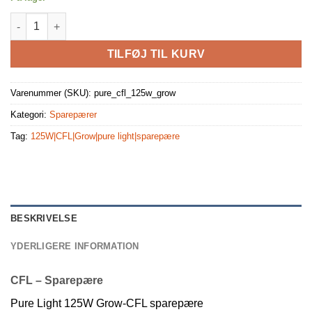
Pure Light 125W Grow-CFL sparepære antal
TILFØJ TIL KURV
Varenummer (SKU):
pure_cfl_125w_grow
Kategori:
Sparepærer
Tag:
125W|CFL|Grow|pure light|sparepære
BESKRIVELSE
YDERLIGERE INFORMATION
CFL – Sparepære
Pure Light 125W Grow-CFL sparepære