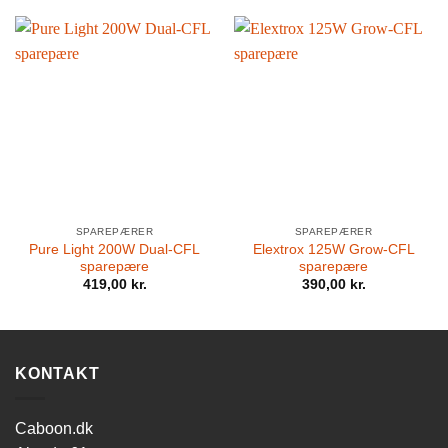
SPAREPÆRER
SPAREPÆRER
Pure Light 200W Dual-CFL
Elextrox 125W Grow-CFL
sparepære
sparepære
419,00
kr.
390,00
kr.
KONTAKT
Caboon.dk