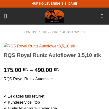
Fortsæt
HURTIG LEVERING 1-3- DAGE
til
indhold
FORSIDE
/
SKUNK FRØ
/
AUTOFLOWERS
RQS Royal Runtz Autoflower 3,5,10 stk
175,00
–
490,00
kr.
kr.
RQS Royal Runtz Automatic
✓
14 dages fuld returret
✓
Kundeservice i top
✓
Hurtig levering 1-3 hverdage