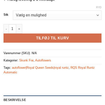
RYD
Stk
RQS Royal Runtz Autoflower 3,5,10 stk antal
TILFØJ TIL KURV
Varenummer (SKU):
N/A
Kategorier:
Skunk Frø
,
Autoflowers
Tags:
autoflower|Royal Queen Seeds|royal runtz
,
RQS Royal Runtz
Automatic
BESKRIVELSE