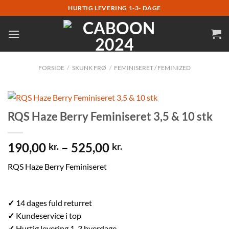
Fortsæt
HURTIG LEVERING 1-3- DAGE
til
indhold
FORSIDE
/
SKUNK FRØ
/
FEMINISERET / FEMINIZED
RQS Haze Berry Feminiseret 3,5 & 10 stk
190,00
–
525,00
kr.
kr.
RQS Haze Berry Feminiseret
✓
14 dages fuld returret
✓
Kundeservice i top
✓
Hurtig levering 1-3 hverdage