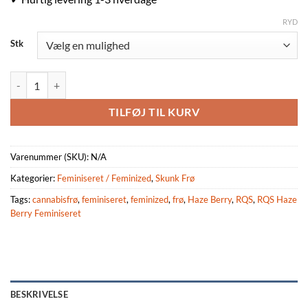
RYD
Stk
RQS Haze Berry Feminiseret 3,5 & 10 stk antal
TILFØJ TIL KURV
Varenummer (SKU):
N/A
Kategorier:
Feminiseret / Feminized
,
Skunk Frø
Tags:
cannabisfrø
,
feminiseret
,
feminized
,
frø
,
Haze Berry
,
RQS
,
RQS Haze
Berry Feminiseret
BESKRIVELSE