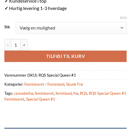
✓
Kundeservice i top
✓
Hurtig levering 1-3 hverdage
RYD
Stk
RQS Special Queen #1 Feminiseret 3,5 & 10 stk antal
TILFØJ TIL KURV
Varenummer (SKU):
RQS Special Queen #1
Kategorier:
Feminiseret / Feminized
,
Skunk Frø
Tags:
cannabisfrø
,
feminiseret
,
feminized
,
frø
,
RQS
,
RQS Special Queen #1
Feminiseret
,
Special Queen #1