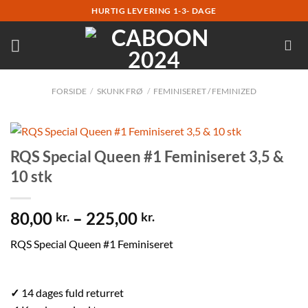
Fortsæt
HURTIG LEVERING 1-3- DAGE
til
indhold
FORSIDE
/
SKUNK FRØ
/
FEMINISERET / FEMINIZED
RQS Special Queen #1 Feminiseret 3,5 &
10 stk
80,00
–
225,00
kr.
kr.
RQS Special Queen #1 Feminiseret
✓
14 dages fuld returret