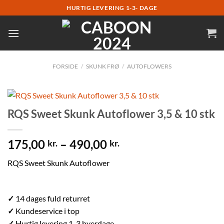
Fortsæt
HURTIG LEVERING 1-3- DAGE
til
indhold
FORSIDE
/
SKUNK FRØ
/
AUTOFLOWERS
RQS Sweet Skunk Autoflower 3,5 & 10 stk
175,00
–
490,00
kr.
kr.
RQS Sweet Skunk Autoflower
✓
14 dages fuld returret
✓
Kundeservice i top
✓
Hurtig levering 1-3 hverdage