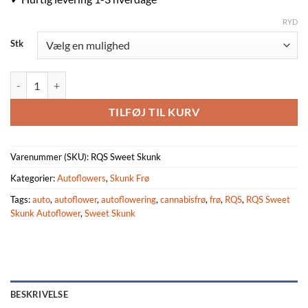
RYD
Stk
RQS Sweet Skunk Autoflower 3,5 & 10 stk antal
TILFØJ TIL KURV
Varenummer (SKU):
RQS Sweet Skunk
Kategorier:
Autoflowers
,
Skunk Frø
Tags:
auto
,
autoflower
,
autoflowering
,
cannabisfrø
,
frø
,
RQS
,
RQS Sweet
Skunk Autoflower
,
Sweet Skunk
BESKRIVELSE