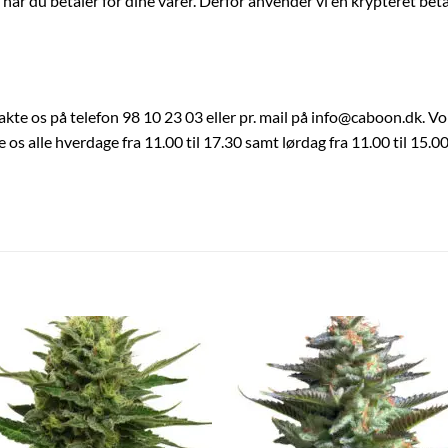
yg, når du betaler for dine varer. Derfor anvender vi en krypteret bet
akte os på telefon 98 10 23 03 eller pr. mail på info@caboon.dk. Vo
s alle hverdage fra 11.00 til 17.30 samt lørdag fra 11.00 til 15.00