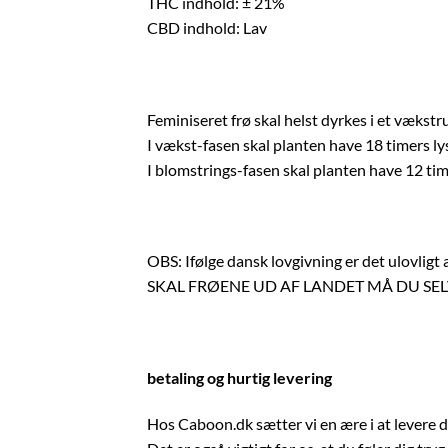
THC indhold: ± 21%
CBD indhold: Lav
Feminiseret frø skal helst dyrkes i et vækst
I vækst-fasen skal planten have 18 timers ly
I blomstrings-fasen skal planten have 12 tim
OBS: Ifølge dansk lovgivning er det ulovlig
SKAL FRØENE UD AF LANDET MÅ DU SELV
betaling og hurtig levering
Hos Caboon.dk sætter vi en ære i at levere din