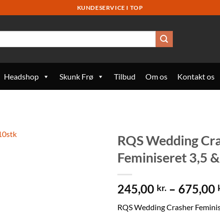
KUNDESERVICE I TOP
Headshop
Skunk Frø
Tilbud
Om os
Kontakt os
RQS Wedding Cr
Feminiseret 3,5 &
245,00
–
675,00
kr.
RQS Wedding Crasher Feminis