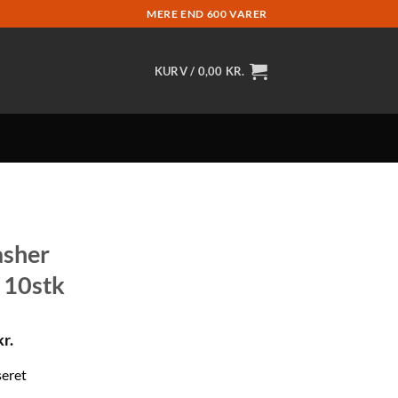
MERE END 600 VARER
KURV /
0,00
KR.
asher
 10stk
kr.
eret