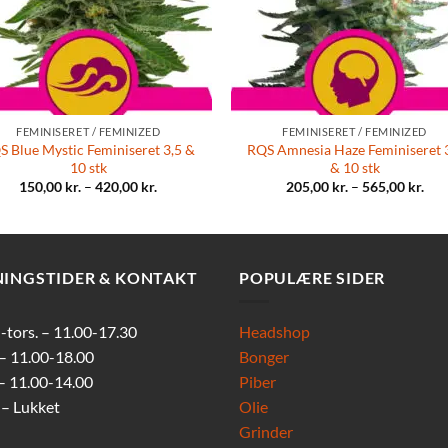
FEMINISERET / FEMINIZED
FEMINISERET / FEMINIZED
S Blue Mystic Feminiseret 3,5 &
RQS Amnesia Haze Feminiseret 
10 stk
& 10 stk
150,00
kr.
–
420,00
kr.
205,00
kr.
–
565,00
kr.
NINGSTIDER & KONTAKT
POPULÆRE SIDER
tors. – 11.00-17.30
Headshop
 – 11.00-18.00
Bonger
 – 11.00-14.00
Piber
 – Lukket
Olie
Grinder