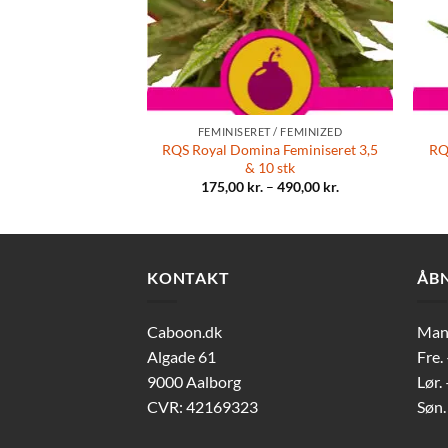
FEMINISERET / FEMINIZED
RQS Royal Domina Feminiseret 3,5
RQ
& 10 stk
175,00
kr.
–
490,00
kr.
KONTAKT
ÅB
Caboon.dk
Man-
Algade 61
Fre.
9000 Aalborg
Lør.
CVR: 42169323
Søn.