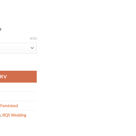
e
RYD
 3,5 & 10stk antal
URV
 Feminized
S
,
RQS Wedding