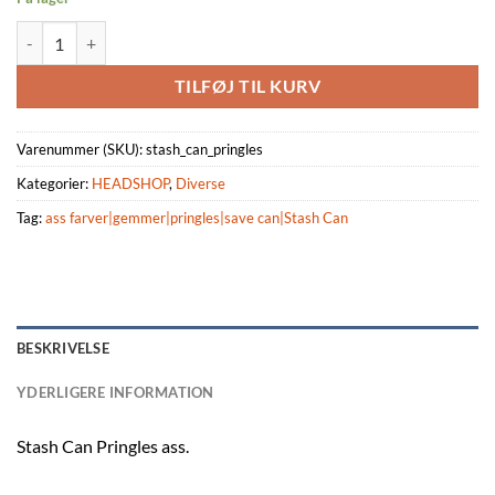
Stash Can Pringles ass. antal
TILFØJ TIL KURV
Varenummer (SKU):
stash_can_pringles
Kategorier:
HEADSHOP
,
Diverse
Tag:
ass farver|gemmer|pringles|save can|Stash Can
BESKRIVELSE
YDERLIGERE INFORMATION
Stash Can Pringles ass.