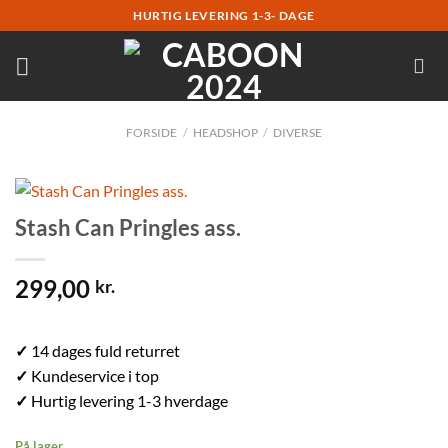
Fortsæt
HURTIG LEVERING 1-3- DAGE
til
indhold
FORSIDE
/
HEADSHOP
/
DIVERSE
Stash Can Pringles ass.
299,00
kr.
✓
14 dages fuld returret
✓
Kundeservice i top
✓
Hurtig levering 1-3 hverdage
På lager