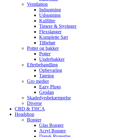
Ventilation
Indsugning
Udsugning
Kulfiltre
Timere & Styringer
Flexslanger
Komplette Sæt
Tilbehør
Potter og bakker
Potter
Underbakker
Efterbehandling
Opbevaring
Tørring
Gro medier
Eazy Plugs
Grodan
Skadedyrsbekæmpelse
Diverse
CBD & THCA
Headshop
Bonger
Glas Bonger
Acryl Bonger
Dansk Rygeglas