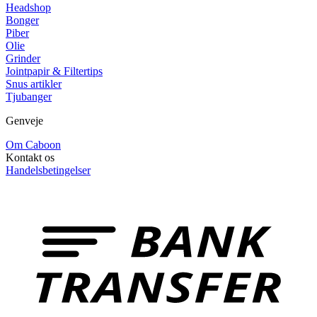
Headshop
Bonger
Piber
Olie
Grinder
Jointpapir & Filtertips
Snus artikler
Tjubanger
Genveje
Om Caboon
Kontakt os
Handelsbetingelser