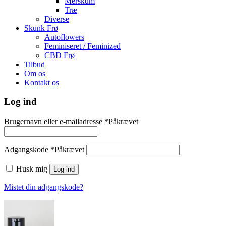
Merskum
Træ
Diverse
Skunk Frø
Autoflowers
Feminiseret / Feminized
CBD Frø
Tilbud
Om os
Kontakt os
Log ind
Brugernavn eller e-mailadresse
*
Påkrævet
Adgangskode
*
Påkrævet
Husk mig
Log ind
Mistet din adgangskode?