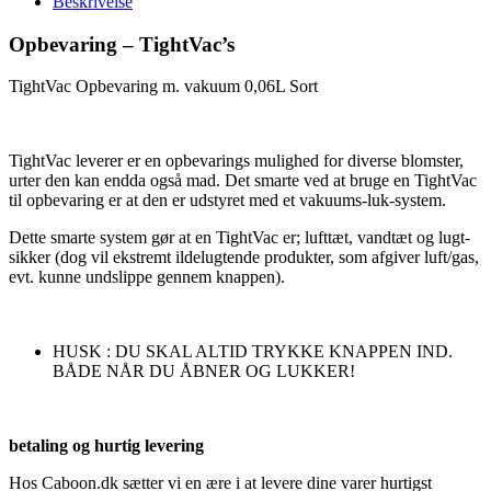
Beskrivelse
Opbevaring – TightVac’s
TightVac Opbevaring m. vakuum 0,06L Sort
TightVac leverer er en opbevarings mulighed for diverse blomster,
urter den kan endda også mad. Det smarte ved at bruge en TightVac
til opbevaring er at den er udstyret med et vakuums-luk-system.
Dette smarte system gør at en TightVac er; lufttæt, vandtæt og lugt-
sikker (dog vil ekstremt ildelugtende produkter, som afgiver luft/gas,
evt. kunne undslippe gennem knappen).
HUSK : DU SKAL ALTID TRYKKE KNAPPEN IND.
BÅDE NÅR DU ÅBNER OG LUKKER!
betaling og hurtig levering
Hos Caboon.dk sætter vi en ære i at levere dine varer hurtigst