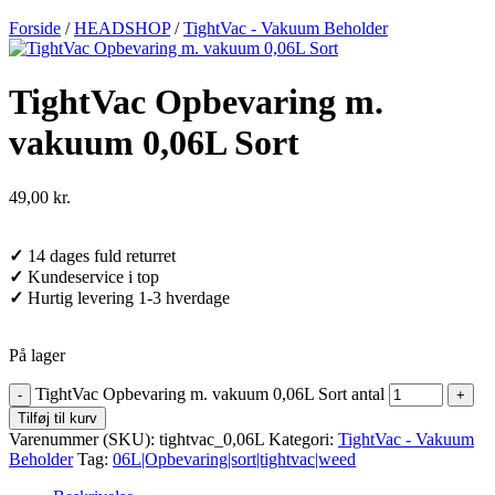
Forside
/
HEADSHOP
/
TightVac - Vakuum Beholder
TightVac Opbevaring m.
vakuum 0,06L Sort
49,00
kr.
✓
14 dages fuld returret
✓
Kundeservice i top
✓
Hurtig levering 1-3 hverdage
På lager
TightVac Opbevaring m. vakuum 0,06L Sort antal
Tilføj til kurv
Varenummer (SKU):
tightvac_0,06L
Kategori:
TightVac - Vakuum
Beholder
Tag:
06L|Opbevaring|sort|tightvac|weed