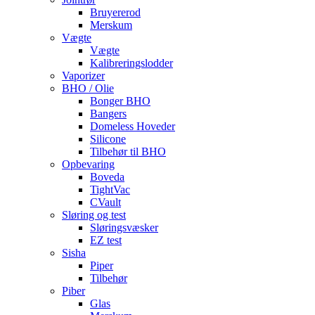
Bruyererod
Merskum
Vægte
Vægte
Kalibreringslodder
Vaporizer
BHO / Olie
Bonger BHO
Bangers
Domeless Hoveder
Silicone
Tilbehør til BHO
Opbevaring
Boveda
TightVac
CVault
Sløring og test
Sløringsvæsker
EZ test
Sisha
Piper
Tilbehør
Piber
Glas