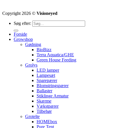
Copyright 2026 ©
Visioneyed
Søg efter:
Forside
Growshop
Gødning
BioBizz
Terra Aquatica/GHE
Green House Feeding
Grolys
LED lamper
Lampesæt
Sparepærer
Blomstringspærer
Ballaster
Stiklinge Armatur
Skærme
Vækstpærer
Tilbehør
Grotelte
HOMEbox
Pure Tent