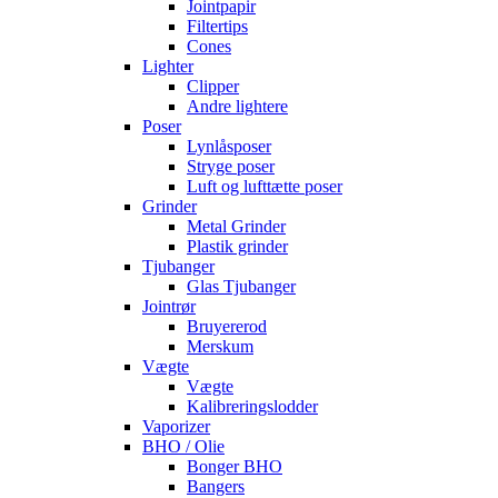
Jointpapir
Filtertips
Cones
Lighter
Clipper
Andre lightere
Poser
Lynlåsposer
Stryge poser
Luft og lufttætte poser
Grinder
Metal Grinder
Plastik grinder
Tjubanger
Glas Tjubanger
Jointrør
Bruyererod
Merskum
Vægte
Vægte
Kalibreringslodder
Vaporizer
BHO / Olie
Bonger BHO
Bangers