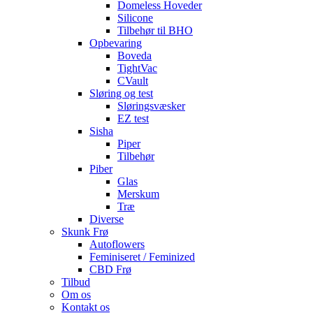
Domeless Hoveder
Silicone
Tilbehør til BHO
Opbevaring
Boveda
TightVac
CVault
Sløring og test
Sløringsvæsker
EZ test
Sisha
Piper
Tilbehør
Piber
Glas
Merskum
Træ
Diverse
Skunk Frø
Autoflowers
Feminiseret / Feminized
CBD Frø
Tilbud
Om os
Kontakt os