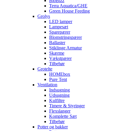
BioBizz
Terra Aquatica/GHE
Green House Feeding
Grolys
LED lamper
Lampesæt
Sparepærer
Blomstringspærer
Ballaster
Stiklinge Armatur
Skærme
Vækstpærer
Tilbehør
Grotelte
HOMEbox
Pure Tent
Ventilation
Indsugning
Udsugning
Kulfiltre
Timere & Styringer
Flexslanger
Komplette Sæt
Tilbehør
Potter og bakker