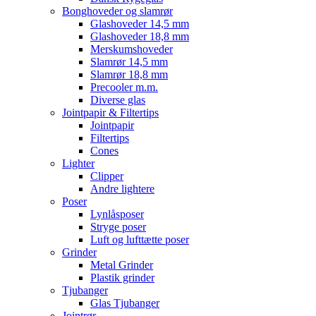
Bonghoveder og slamrør
Glashoveder 14,5 mm
Glashoveder 18,8 mm
Merskumshoveder
Slamrør 14,5 mm
Slamrør 18,8 mm
Precooler m.m.
Diverse glas
Jointpapir & Filtertips
Jointpapir
Filtertips
Cones
Lighter
Clipper
Andre lightere
Poser
Lynlåsposer
Stryge poser
Luft og lufttætte poser
Grinder
Metal Grinder
Plastik grinder
Tjubanger
Glas Tjubanger
Jointrør