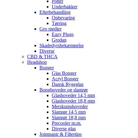
Potter
Underbakker
Efterbehandling
Opbevaring
Tørring
Gro medier
Eazy Plugs
Grodan
Skadedyrsbekæmpelse
Diverse
CBD & THCA
Headshop
Bonger
Glas Bonger
Acryl Bonger
Dansk Rygeglas
Bonghoveder og slamrør
Glashoveder 14,5 mm
Glashoveder 18,8 mm
Merskumshoveder
Slamrør 14,5 mm
Slamrør 18,8 mm
Precooler m.m.
Diverse glas
Jointpapir & Filtertips