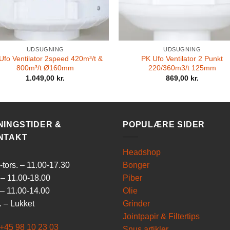
UDSUGNING
UDSUGNING
Ufo Ventilator 2speed 420m³/t &
PK Ufo Ventilator 2 Punkt
800m³/t Ø160mm
220/360m3/t 125mm
1.049,00
kr.
869,00
kr.
NINGSTIDER &
POPULÆRE SIDER
NTAKT
Headshop
tors. – 11.00-17.30
Bonger
 – 11.00-18.00
Piber
 – 11.00-14.00
Olie
 – Lukket
Grinder
Jointpapir & Filtertips
+45 98 10 23 03
Snus artikler