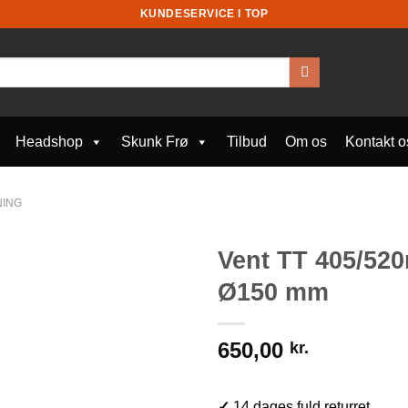
KUNDESERVICE I TOP
Headshop
Skunk Frø
Tilbud
Om os
Kontakt o
ING
Vent TT 405/520
Ø150 mm
650,00
kr.
✓
14 dages fuld returret