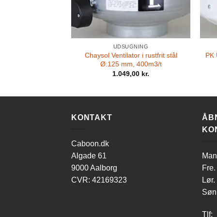
UDSUGNING
Chaysol Ventilator i rustfrit stål
PK 
Ø:125 mm, 400m3/t
1.049,00
kr.
KONTAKT
ÅB
KO
Caboon.dk
Algade 61
Man-
9000 Aalborg
Fre.
CVR: 42169323
Lør.
Søn.
Tlf: