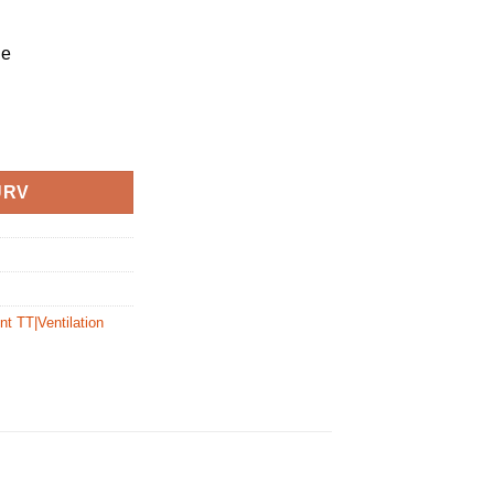
ge
antal
URV
t TT|Ventilation