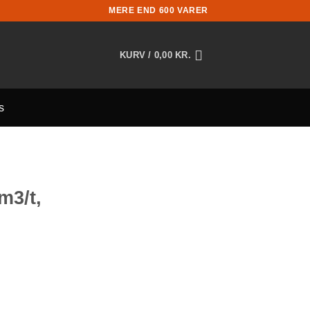
MERE END 600 VARER
KURV /
0,00
KR.
s
m3/t,