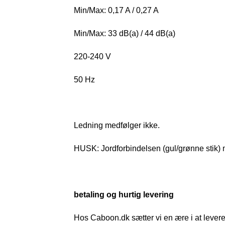
Min/Max: 0,17 A / 0,27 A
Min/Max: 33 dB(a) / 44 dB(a)
220-240 V
50 Hz
Ledning medfølger ikke.
HUSK: Jordforbindelsen (gul/grønne stik) m
betaling og hurtig levering
Hos Caboon.dk sætter vi en ære i at levere d