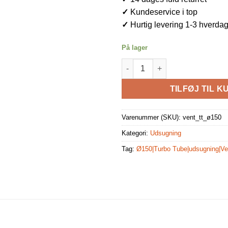
✓
Kundeservice i top
✓
Hurtig levering 1-3 hverda
På lager
Vent TT 405/520m3/t, Ø150 mm 
TILFØJ TIL K
Varenummer (SKU):
vent_tt_ø150
Kategori:
Udsugning
Tag:
Ø150|Turbo Tube|udsugning|Ven