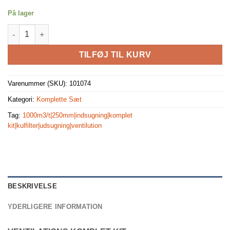
På lager
Ventilution Komplet Udsugning Kit 250mm 1000 m³/t antal
TILFØJ TIL KURV
Varenummer (SKU):
101074
Kategori:
Komplette Sæt
Tag:
1000m3/t|250mm|indsugning|komplet
kit|kulfilter|udsugning|ventilution
BESKRIVELSE
YDERLIGERE INFORMATION