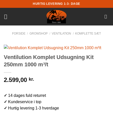
Fortsæt
HURTIG LEVERING 1-3- DAGE
til
indhold
FORSIDE
/
GROWSHOP
/
VENTILATION
/
KOMPLETTE SÆT
Ventilution Komplet Udsugning Kit
250mm 1000 m³/t
2.599,00
kr.
✓
14 dages fuld returret
✓
Kundeservice i top
✓
Hurtig levering 1-3 hverdage