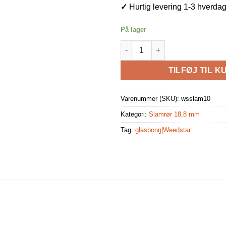
✓
Hurtig levering 1-3 hverda
På lager
Slamrør Glas 10cm antal
TILFØJ TIL K
Varenummer (SKU):
wsslam10
Kategori:
Slamrør 18,8 mm
Tag:
glasbong|Weedstar