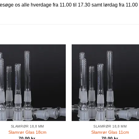
søge os alle hverdage fra 11.00 til 17.30 samt lørdag fra 11.00 
SLAMRØR 18,8 MM
SLAMRØR 18,8 MM
Slamrør Glas 18cm
Slamrør Glas 11cm
70,00
kr.
70,00
kr.