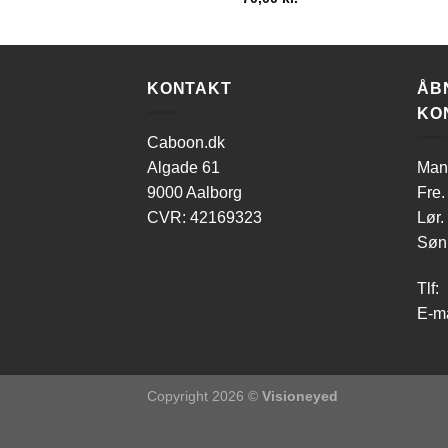
KONTAKT
ÅB
KO
Caboon.dk
Algade 61
Man-
9000 Aalborg
Fre.
CVR: 42169323
Lør.
Søn.
Tlf:
E-ma
Copyright 2026 ©
Visioneyed