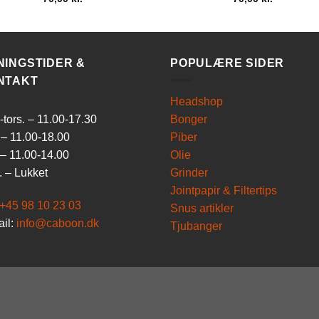
NINGSTIDER &
POPULÆRE SIDER
NTAKT
Headshop
tors. – 11.00-17.30
Bonger
 – 11.00-18.00
Piber
 – 11.00-14.00
Olie
 – Lukket
Grinder
Jointpapir & Filtertips
+45 98 10 23 03
Snus artikler
il:
info@caboon.dk
Tjubanger