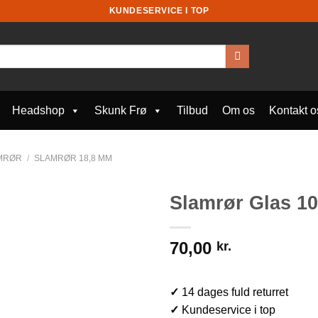
KUNDESERVICE I TOP
Headshop
Skunk Frø
Tilbud
Om os
Kontakt o
MRØR
/
SLAMRØR 18,8 MM
Slamrør Glas 1
70,00
kr.
✓
14 dages fuld returret
✓
Kundeservice i top