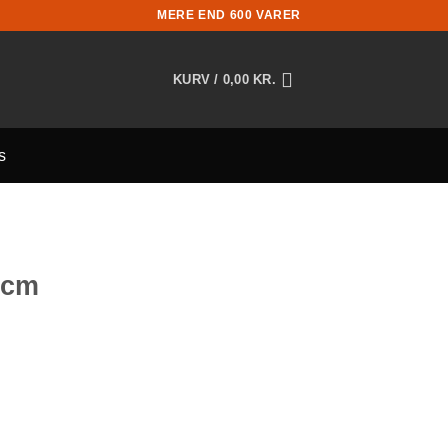
MERE END 600 VARER
KURV /
0,00
KR.
s
0cm