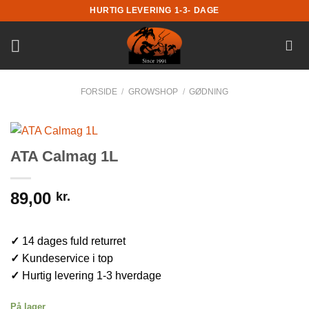
Fortsæt
HURTIG LEVERING 1-3- DAGE
til
indhold
FORSIDE
/
GROWSHOP
/
GØDNING
ATA Calmag 1L
89,00
kr.
✓
14 dages fuld returret
✓
Kundeservice i top
✓
Hurtig levering 1-3 hverdage
På lager