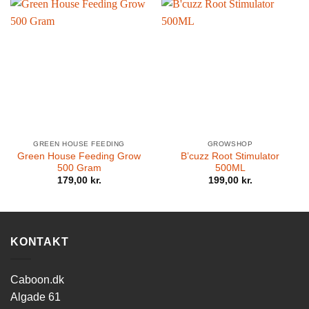
GREEN HOUSE FEEDING
GROWSHOP
Green House Feeding Grow
B’cuzz Root Stimulator
500 Gram
500ML
179,00
kr.
199,00
kr.
KONTAKT
Caboon.dk
Algade 61