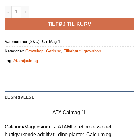
ATA Calmag 1L antal
TILFØJ TIL KURV
Varenummer (SKU):
Cal-Mag 1L
Kategorier:
Growshop
,
Gødning
,
Tilbehør til growshop
Tag:
Atami|calmag
BESKRIVELSE
ATA Calmag 1L
Calcium/Magnesium fra ATAMI er et professionelt
hurtigvirkende additiv til dine planter. Calcium og