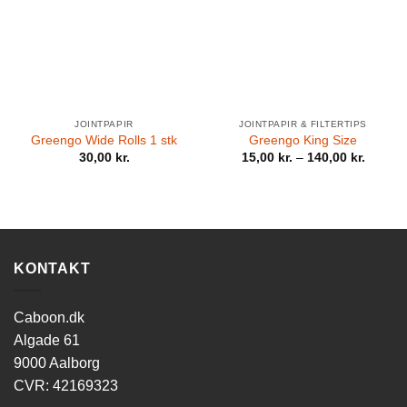
JOINTPAPIR
JOINTPAPIR & FILTERTIPS
Greengo Wide Rolls 1 stk
Greengo King Size
30,00
kr.
15,00
kr.
–
140,00
kr.
KONTAKT
Caboon.dk
Algade 61
9000 Aalborg
CVR: 42169323