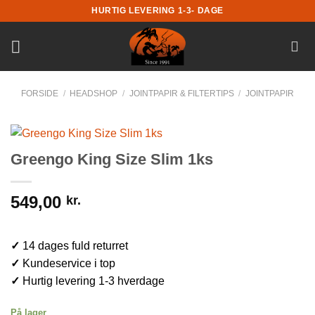
Fortsæt
HURTIG LEVERING 1-3- DAGE
til
indhold
FORSIDE
/
HEADSHOP
/
JOINTPAPIR & FILTERTIPS
/
JOINTPAPIR
Greengo King Size Slim 1ks
549,00
kr.
✓
14 dages fuld returret
✓
Kundeservice i top
✓
Hurtig levering 1-3 hverdage
På lager