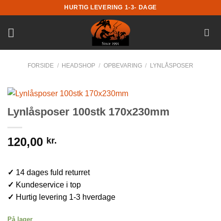
Fortsæt
HURTIG LEVERING 1-3- DAGE
til
indhold
FORSIDE
/
HEADSHOP
/
OPBEVARING
/
LYNLÅSPOSER
Lynlåsposer 100stk 170x230mm
120,00
kr.
✓
14 dages fuld returret
✓
Kundeservice i top
✓
Hurtig levering 1-3 hverdage
På lager