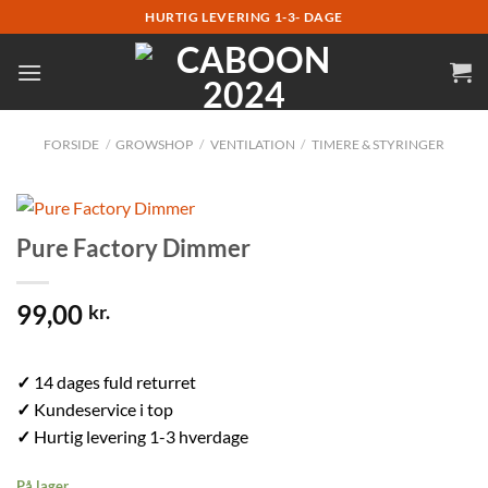
Fortsæt
HURTIG LEVERING 1-3- DAGE
til
indhold
FORSIDE
/
GROWSHOP
/
VENTILATION
/
TIMERE & STYRINGER
Pure Factory Dimmer
99,00
kr.
✓
14 dages fuld returret
✓
Kundeservice i top
✓
Hurtig levering 1-3 hverdage
På lager