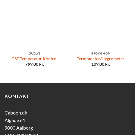
GROLYS
GROWSHOP
GSE Temperatur Kontrol
Termometer/Hygrometer
799,00
kr.
109,00
kr.
KONTAKT
Caboon.dk
Algade 61
9000 Aalborg