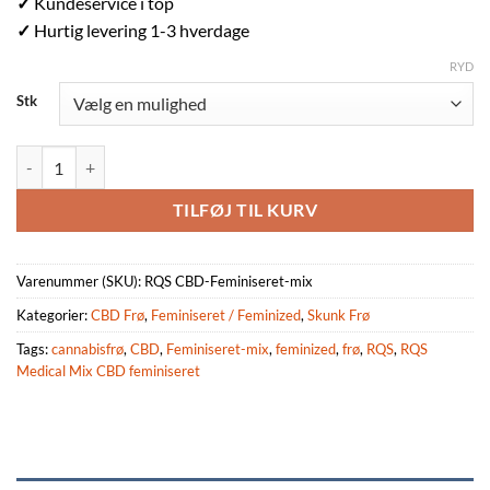
✓
Kundeservice i top
✓
Hurtig levering 1-3 hverdage
RYD
Stk
RQS Medical Mix CBD Feminiseret 3 & 5 stk antal
TILFØJ TIL KURV
Varenummer (SKU):
RQS CBD-Feminiseret-mix
Kategorier:
CBD Frø
,
Feminiseret / Feminized
,
Skunk Frø
Tags:
cannabisfrø
,
CBD
,
Feminiseret-mix
,
feminized
,
frø
,
RQS
,
RQS
Medical Mix CBD feminiseret