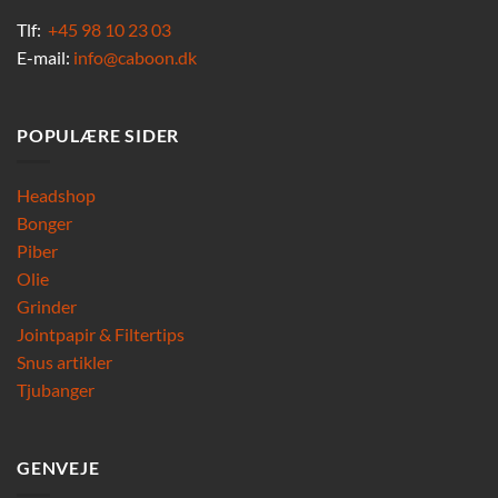
Tlf:
+45 98 10 23 03
E-mail:
info@caboon.dk
POPULÆRE SIDER
Headshop
Bonger
Piber
Olie
Grinder
Jointpapir & Filtertips
Snus artikler
Tjubanger
GENVEJE