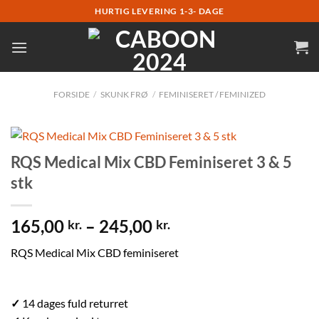
Fortsæt
HURTIG LEVERING 1-3- DAGE
til
indhold
FORSIDE
/
SKUNK FRØ
/
FEMINISERET / FEMINIZED
RQS Medical Mix CBD Feminiseret 3 & 5
stk
165,00
–
245,00
kr.
kr.
RQS Medical Mix CBD feminiseret
✓
14 dages fuld returret