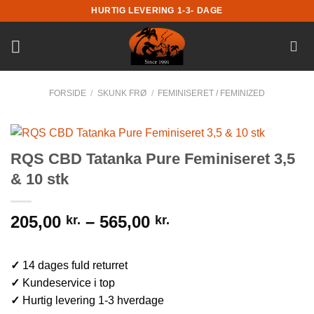
Fortsæt
HURTIG LEVERING 1-3- DAGE
til
indhold
FORSIDE
/
SKUNK FRØ
/
FEMINISERET / FEMINIZED
RQS CBD Tatanka Pure Feminiseret 3,5
& 10 stk
205,00
–
565,00
kr.
kr.
✓
14 dages fuld returret
✓
Kundeservice i top
✓
Hurtig levering 1-3 hverdage