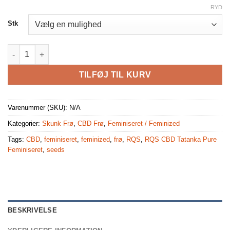
RYD
Stk
RQS CBD Tatanka Pure Feminiseret 3,5 & 10 stk antal
TILFØJ TIL KURV
Varenummer (SKU):
N/A
Kategorier:
Skunk Frø
,
CBD Frø
,
Feminiseret / Feminized
Tags:
CBD
,
feminiseret
,
feminized
,
frø
,
RQS
,
RQS CBD Tatanka Pure
Feminiseret
,
seeds
BESKRIVELSE