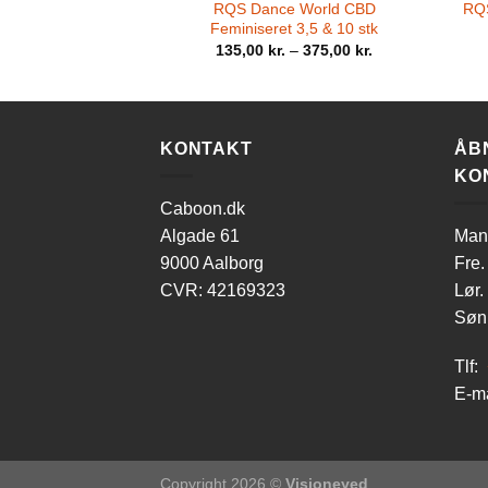
RQS Dance World CBD
RQS
Feminiseret 3,5 & 10 stk
135,00
kr.
–
375,00
kr.
KONTAKT
ÅB
KO
Caboon.dk
Algade 61
Man-
9000 Aalborg
Fre.
CVR: 42169323
Lør.
Søn.
Tlf:
E-ma
Copyright 2026 ©
Visioneyed