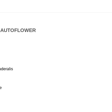
– AUTOFLOWER
deralis
e