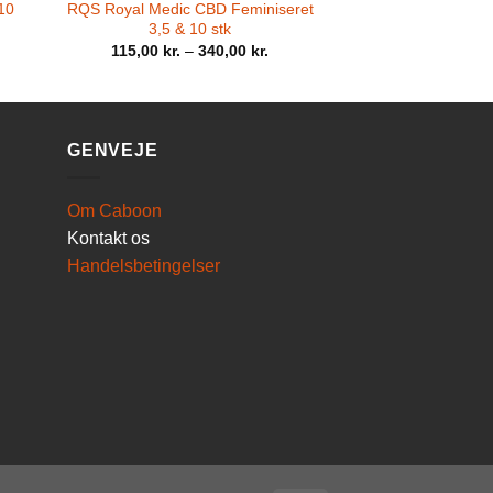
 10
RQS Royal Medic CBD Feminiseret
3,5 & 10 stk
115,00
kr.
–
340,00
kr.
GENVEJE
Om Caboon
Kontakt os
Handelsbetingelser