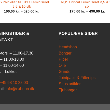
 Painkiller XL CBD Feminiseret
RQS Critical Feminiseret 3,5 &
3,5 & 10 stk
stk
190,00
kr.
–
525,00
kr.
175,00
kr.
–
490,00
kr.
NINGSTIDER &
POPULÆRE SIDER
NTAKT
Headshop
tors. – 11.00-17.30
Bonger
 – 11.00-18.00
Piber
 – 11.00-14.00
Olie
 – Lukket
Grinder
Jointpapir & Filtertips
+45 98 10 23 03
Snus artikler
il:
info@caboon.dk
Tjubanger