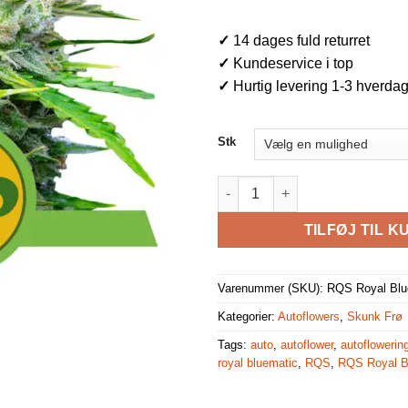
✓
14 dages fuld returret
✓
Kundeservice i top
✓
Hurtig levering 1-3 hverda
Stk
RQS Royal Bluematic Autoflowe
TILFØJ TIL K
Varenummer (SKU):
RQS Royal Blu
Kategorier:
Autoflowers
,
Skunk Frø
Tags:
auto
,
autoflower
,
autoflowerin
royal bluematic
,
RQS
,
RQS Royal Bl