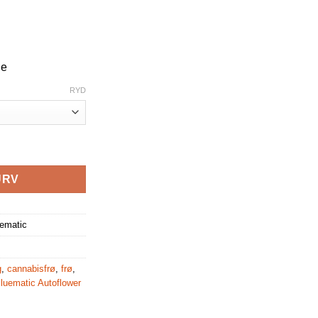
ge
RYD
r 3,5 & 10 stk antal
URV
ematic
g
,
cannabisfrø
,
frø
,
uematic Autoflower