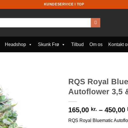
KUNDESERVICE I TOP
Headshop
Skunk Frø
Tilbud
Om os
Kontakt o
RQS Royal Blue
Autoflower 3,5 
165,00
–
450,00
kr.
RQS Royal Bluematic Autofl