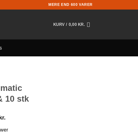
MERE END 600 VARER
KURV /
0,00
KR.
s
matic
& 10 stk
kr.
ower