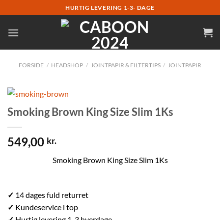
Fortsæt
HURTIG LEVERING 1-3- DAGE
til
indhold
FORSIDE
/
HEADSHOP
/
JOINTPAPIR & FILTERTIPS
/
JOINTPAPIR
Smoking Brown King Size Slim 1Ks
549,00
kr.
Smoking Brown King Size Slim 1Ks
✓
14 dages fuld returret
✓
Kundeservice i top
✓
Hurtig levering 1-3 hverdage