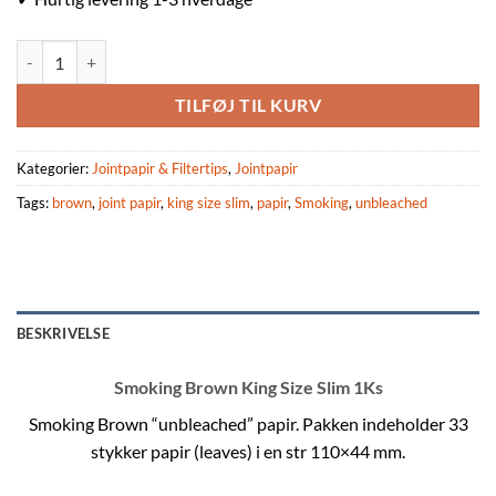
Smoking Brown King Size Slim 1Ks antal
TILFØJ TIL KURV
Kategorier:
Jointpapir & Filtertips
,
Jointpapir
Tags:
brown
,
joint papir
,
king size slim
,
papir
,
Smoking
,
unbleached
BESKRIVELSE
Smoking Brown King Size Slim 1Ks
Smoking Brown “unbleached” papir. Pakken indeholder 33
stykker papir (leaves) i en str 110×44 mm.