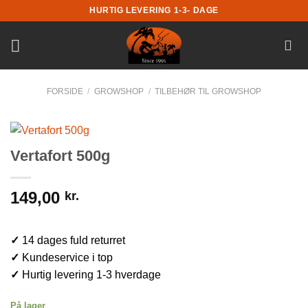
Fortsæt
HURTIG LEVERING 1-3- DAGE
til
indhold
FORSIDE
/
GROWSHOP
/
TILBEHØR TIL GROWSHOP
Vertafort 500g
149,00
kr.
✓
14 dages fuld returret
✓
Kundeservice i top
✓
Hurtig levering 1-3 hverdage
På lager