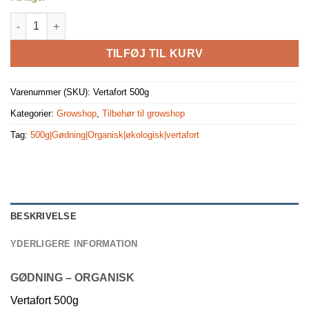
Vertafort 500g antal
TILFØJ TIL KURV
Varenummer (SKU):
Vertafort 500g
Kategorier:
Growshop
,
Tilbehør til growshop
Tag:
500g|Gødning|Organisk|økologisk|vertafort
BESKRIVELSE
YDERLIGERE INFORMATION
GØDNING – ORGANISK
Vertafort 500g