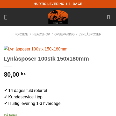
Fortsæt
HURTIG LEVERING 1-3- DAGE
til
indhold
FORSIDE
/
HEADSHOP
/
OPBEVARING
/
LYNLÅSPOSER
Lynlåsposer 100stk 150x180mm
80,00
kr.
✓
14 dages fuld returret
✓
Kundeservice i top
✓
Hurtig levering 1-3 hverdage
På lager